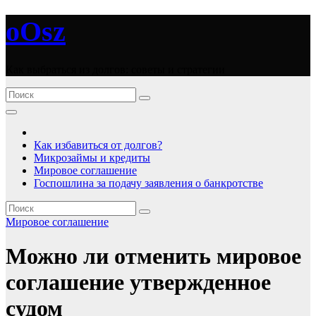
Перейти
оОsz
к
содержимому
Как выбраться из долгов: советы и стратегии
Как избавиться от долгов?
Микрозаймы и кредиты
Мировое соглашение
Госпошлина за подачу заявления о банкротстве
Мировое соглашение
Можно ли отменить мировое
соглашение утвержденное
судом